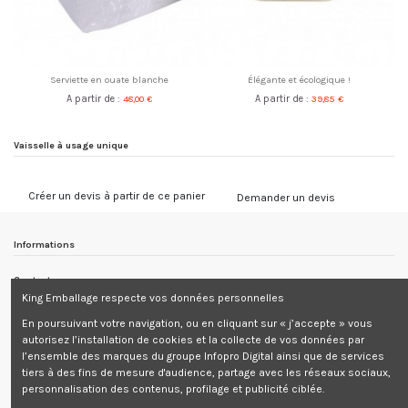
Serviette en ouate blanche
Élégante et écologique !
A partir de :
48,00 €
A partir de :
39,85 €
Vaisselle à usage unique
Créer un devis à partir de ce panier
Demander un devis
Informations
Contactez-nous
King Emballage respecte vos données personnelles
Informations
En poursuivant votre navigation, ou en cliquant sur « j’accepte » vous
autorisez l’installation de cookies et la collecte de vos données par
Newsletter
l’ensemble des marques du groupe Infopro Digital ainsi que de services
tiers à des fins de mesure d'audience, partage avec les réseaux sociaux,
personnalisation des contenus, profilage et publicité ciblée.
Tous les prix sont mentionnés hors taxes