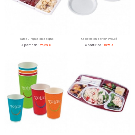
Plateau repas classique
Assiette en carton moulé
A partir de :
79,23 €
A partir de :
78,76 €