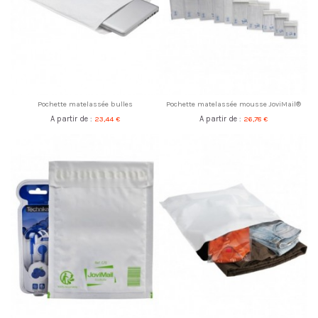
Pochette matelassée bulles
Pochette matelassée mousse JoviMail®
A partir de :
23,44 €
A partir de :
26,78 €