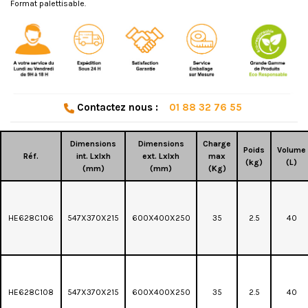
Format palettisable.
Contactez nous :
01 88 32 76 55
Dimensions
Dimensions
Charge
Poids
Volume
Réf.
int. Lxlxh
ext. Lxlxh
max
(kg)
(L)
(mm)
(mm)
(Kg)
HE628C106
547X370X215
600X400X250
35
2.5
40
HE628C108
547X370X215
600X400X250
35
2.5
40