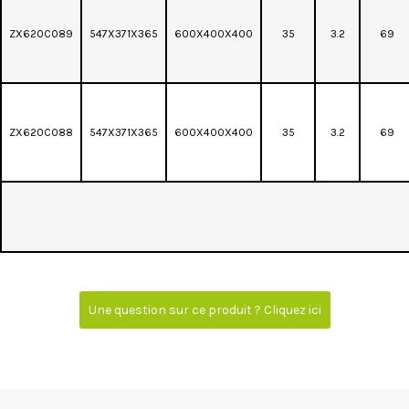
ZX620C089
547X371X365
600X400X400
35
3.2
69
ZX620C088
547X371X365
600X400X400
35
3.2
69
Une question sur ce produit ? Cliquez ici