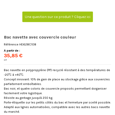
Une question sur ce produit ? Cliquez ici
Bac navette avec couvercle couleur
Référence
HE628C108
A partir de :
35,85 €
HT
Bac navette en polypropylène (PP) recyclé résistant à des températures de
-20°C à +40°C.
Concept innovant: 10% de gain de place au stockage grâce aux couvercles
parfaitement emboîtables.
Bac noir, et quatre coloris de couvercle proposés permettant dorganiser
facilement votre logistique.
Résiste au gerbage jusqu'à 250 kg.
Porte-étiquette sur les petits côtés du bac et fermeture par scellé possible.
Adapté aux lignes automatisées, compatible avec les autres bacs navette
du marché.