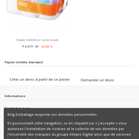
Papier toilette en pure ouate
A partir de :
42,82 €
Papier toilette standard
Créer un devis à partir de ce panier
Demander un devis
Informations
Contactez-nous
King Emballage respecte vos données personnelles
Informations
En poursuivant votre navigation, ou en cliquant sur « j’accepte » vous
autorisez l’installation de cookies et la collecte de vos données par
Newsletter
l’ensemble des marques du groupe Infopro Digital ainsi que de services