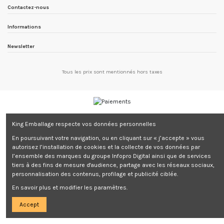
Contactez-nous
Informations
Newsletter
Tous les prix sont mentionnés hors taxes
King Emballage respecte vos données personnelles
En poursuivant votre navigation, ou en cliquant sur « j’accepte » vous
autorisez l’installation de cookies et la collecte de vos données par
l’ensemble des marques du groupe Infopro Digital ainsi que de services
tiers à des fins de mesure d'audience, partage avec les réseaux sociaux,
personnalisation des contenus, profilage et publicité ciblée.
En savoir plus et modifier les paramètres.
Accept