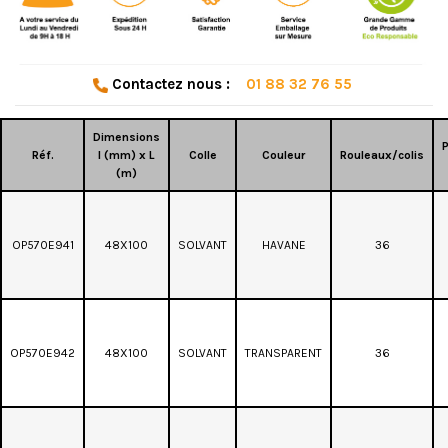
Contactez nous :
01 88 32 76 55
Dimensions
P
Réf.
l (mm) x L
Colle
Couleur
Rouleaux/colis
(m)
OP570E941
48X100
SOLVANT
HAVANE
36
OP570E942
48X100
SOLVANT
TRANSPARENT
36