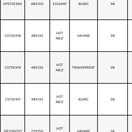
OP570E943
48X100
SOLVANT
BLANC
36
HOT
C570E918
48X132
HAVANE
36
MELT
HOT
C570E919
48X132
TRANSPARENT
36
MELT
HOT
C570E917
48X132
BLANC
36
MELT
HOT
13E129V071
75X100
HAVANE
24