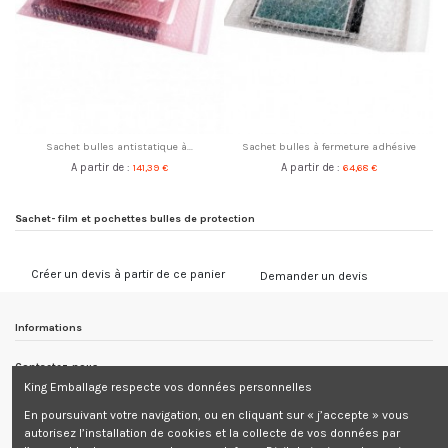
Sachet bulles antistatique à...
Sachet bulles à fermeture adhésive
A partir de :
141,39 €
A partir de :
64,68 €
Sachet- film et pochettes bulles de protection
Créer un devis à partir de ce panier
Demander un devis
Informations
Contactez-nous
King Emballage respecte vos données personnelles
Informations
En poursuivant votre navigation, ou en cliquant sur « j’accepte » vous
autorisez l’installation de cookies et la collecte de vos données par
Newsletter