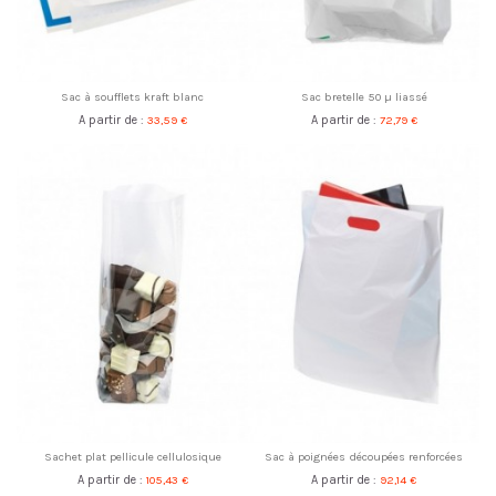
Sac à soufflets kraft blanc
Sac bretelle 50 µ liassé
A partir de :
33,59 €
A partir de :
72,79 €
Sachet plat pellicule cellulosique
Sac à poignées découpées renforcées
A partir de :
105,43 €
A partir de :
92,14 €