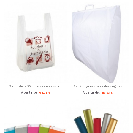
Sac bretelle 50 µ liassé impression...
Sac à poignées rapportées rigides
A partir de :
64,26 €
A partir de :
416,93 €