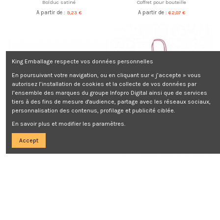
Bolduc satiné
Coffret pour bouteille
A partir de :
9,23 €
A partir de :
62,07 €
King Emballage respecte vos données personnelles
En poursuivant votre navigation, ou en cliquant sur « j’accepte » vous
autorisez l’installation de cookies et la collecte de vos données par
l’ensemble des marques du groupe Infopro Digital ainsi que de services
tiers à des fins de mesure d'audience, partage avec les réseaux sociaux,
personnalisation des contenus, profilage et publicité ciblée.
En savoir plus et modifier les paramètres.
Accept
Papier de soie assortiment 10 coloris
Sac papier bouteille
A partir de :
46,03 €
A partir de :
101,70 €