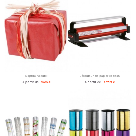
Raphia naturel
Dérouleur de papier cadeau
A partir de :
10,60 €
A partir de :
207,91 €