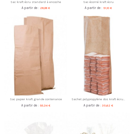
Sac kraft écru standard à encoche
Sac écorné kraft écru
A partir de :
28,08 €
A partir de :
51,10 €
Sac papier kraft grande contenance
Sachet polypropylène dos kraft écru...
A partir de :
93,34 €
A partir de :
35,62 €