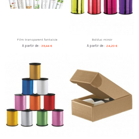
Film transparent fantaisie
Bolduc miroir
A partir de :
39,44 €
A partir de :
24,20 €