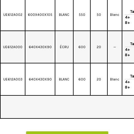
Ta
UE612A002
600X400X105
BLANC
550
50
Blanc
4+
8+
Ta
UE612A000
640X430X90
ÉCRU
600
20
—
4+
8+
Ta
UE612A003
640X430X90
BLANC
600
20
Blanc
4+
8+