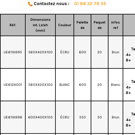
Contactez nous :
01 88 32 76 55
Dimensions
Palette
Paquet
infos
Réf.
int. Lxlxh
Couleur
de
de
ref
(mm)
Ta
UE611A995
560X420X100
ÉCRU
600
20
Brun
4+
8+
Ta
UE612A001
560X420X100
BLANC
600
20
Blanc
4+
8+
Ta
UE611A996
600X400X105
ÉCRU
550
50
Brun
4+
8+