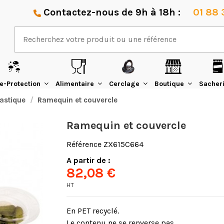
Contactez-nous de 9h à 18h :
01 88 
e-Protection
Alimentaire
Cerclage
Boutique
Sacher
lastique
Ramequin et couvercle
Ramequin et couvercle
Référence
ZX615C664
A partir de :
82,08 €
HT
En PET recyclé.
Le contenu ne se renverse pas.