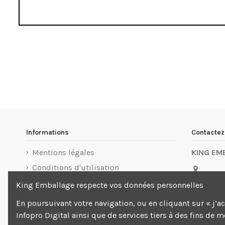
Informations
Contacte
Mentions légales
KING EM
Conditions d'utilisation
3 Allée d
Livraison
King Emballage respecte vos données personnelles
Beaubou
Paiement sécurisé
En poursuivant votre navigation, ou en cliquant sur « j’a
01 88
Infopro Digital ainsi que de services tiers à des fins de 