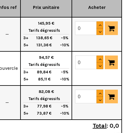
nfos ref
Prix unitaire
Acheter
145,95 €
Tarifs dégressifs
—
3+
138,65 €
–5%
5+
131,36 €
–10%
94,57 €
Tarifs dégressifs
ouvercle
3+
89,84 €
–5%
5+
85,11 €
–10%
82,08 €
Tarifs dégressifs
—
3+
77,98 €
–5%
5+
73,87 €
–10%
Total
:
0,0