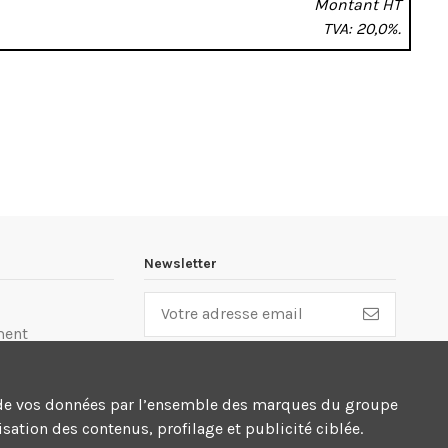
Montant HT
TVA: 20,0%.
Newsletter
ment
lité
cte de vos données par l’ensemble des marques du groupe
n
sation des contenus, profilage et publicité ciblée.