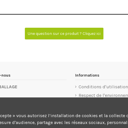
Une question sur ce produit ? Cliquez ici
z-nous
Informations
BALLAGE
Conditions d'utilisation
Respect de l'environne
u 1er Mai 77183 Croissy-
Mentions légales
rg
Politique de confidentia
ccepte » vous autorisez l’installation de cookies et la colle
 32 76 55
Conditions d'annulatio
mesure d'audience, partage avec les réseaux sociaux, personnali