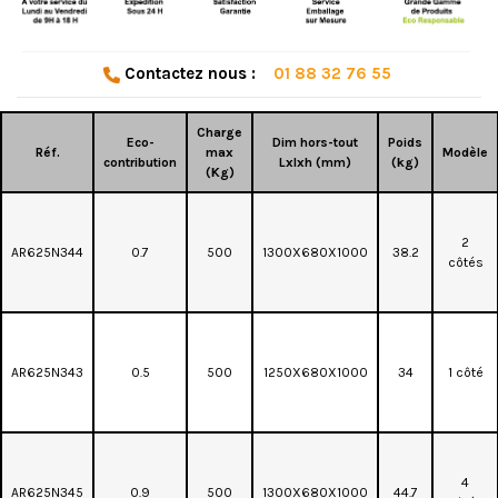
Contactez nous :
01 88 32 76 55
Charge
Eco-
Dim hors-tout
Poids
Réf.
max
Modèle
contribution
Lxlxh (mm)
(kg)
(Kg)
2
AR625N344
0.7
500
1300X680X1000
38.2
côtés
AR625N343
0.5
500
1250X680X1000
34
1 côté
4
AR625N345
0.9
500
1300X680X1000
44.7