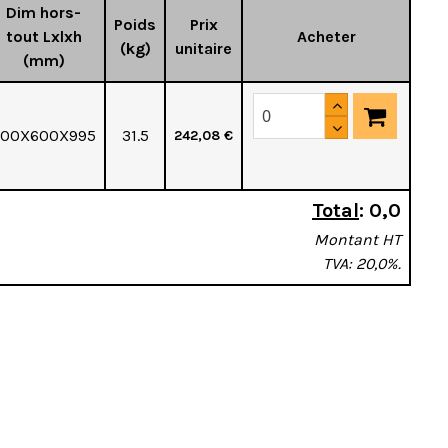
Dim hors-
Poids
Prix
tout Lxlxh
Acheter
(kg)
unitaire
(mm)
900X600X995
31.5
242,08 €
Total
:
0,0
Montant HT
TVA: 20,0%.