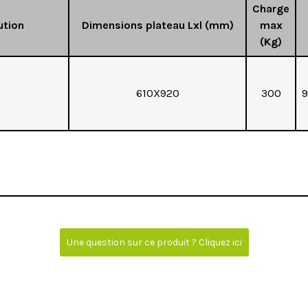
Charge
ution
Dimensions plateau Lxl (mm)
max
(Kg)
610X920
300
Une question sur ce produit ? Cliquez ici