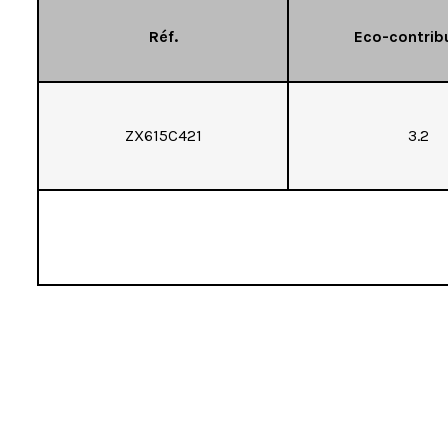
Réf.
Eco-contrib
ZX615C421
3.2