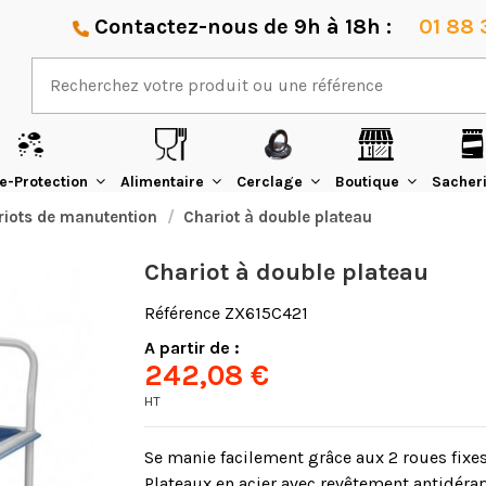
Contactez-nous de 9h à 18h :
01 88 
e-Protection
Alimentaire
Cerclage
Boutique
Sacher
riots de manutention
Chariot à double plateau
Chariot à double plateau
Référence
ZX615C421
A partir de :
242,08 €
HT
Se manie facilement grâce aux 2 roues fixe
Plateaux en acier avec revêtement antidérap