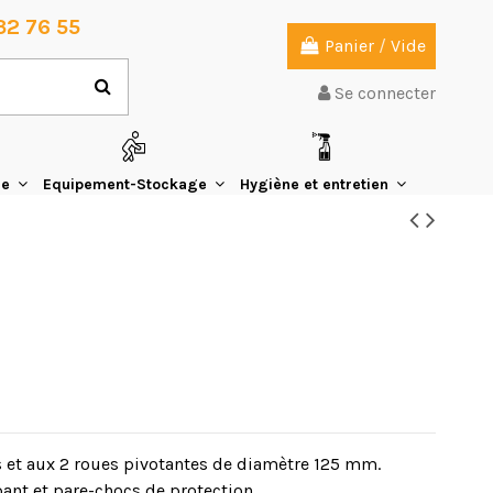
32 76 55
Panier
/
Vide
Se connecter
ie
Equipement-Stockage
Hygiène et entretien
s et aux 2 roues pivotantes de diamètre 125 mm.
ant et pare-chocs de protection.