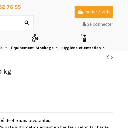
32 76 55
Panier
/
Vide
Se connecter
ie
Equipement-Stockage
Hygiène et entretien
0 kg
ipé de 4 roues pivotantes.
'ajuste automatiquement en hauteur selon la charge.