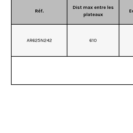
Dist max entre les
Réf.
E
plateaux
AR625N242
610