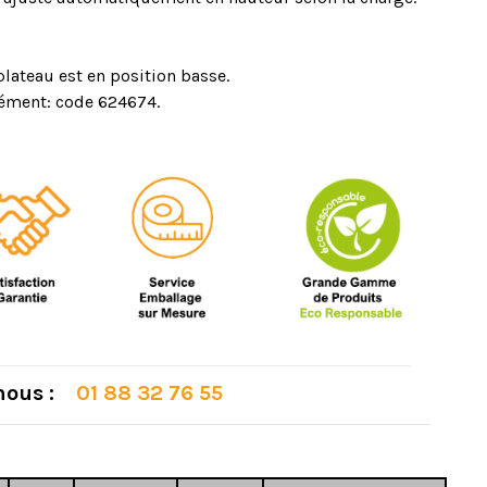
 plateau est en position basse.
rément: code 624674.
 nous :
01 88 32 76 55