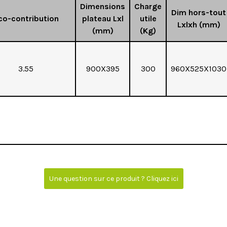
Dimensions
Charge
Dim hors-tout
co-contribution
plateau Lxl
utile
Lxlxh (mm)
(mm)
(Kg)
3.55
900X395
300
960X525X1030
Une question sur ce produit ? Cliquez ici