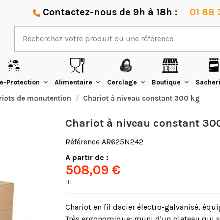
Contactez-nous de 9h à 18h :
01 88 
e-Protection
Alimentaire
Cerclage
Boutique
Sacher
riots de manutention
Chariot à niveau constant 300 kg
Chariot à niveau constant 30
Référence
AR625N242
A partir de :
508,09 €
HT
Chariot en fil dacier électro-galvanisé, équ
Très ergonomique: muni d'un plateau qui s