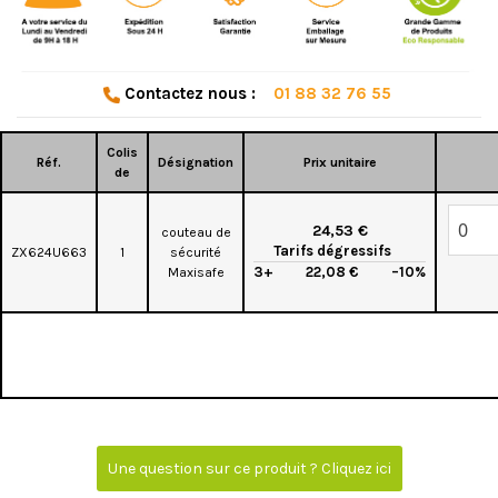
Contactez nous :
01 88 32 76 55
Colis
Réf.
Désignation
Prix unitaire
de
24,53 €
couteau de
Tarifs dégressifs
ZX624U663
1
sécurité
3+
22,08 €
–10%
Maxisafe
Une question sur ce produit ? Cliquez ici