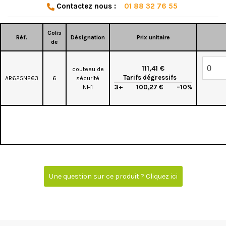
Contactez nous :
01 88 32 76 55
Colis
Réf.
Désignation
Prix unitaire
de
111,41 €
couteau de
Tarifs dégressifs
AR625N263
6
sécurité
3+
100,27 €
–10%
NH1
Une question sur ce produit ? Cliquez ici