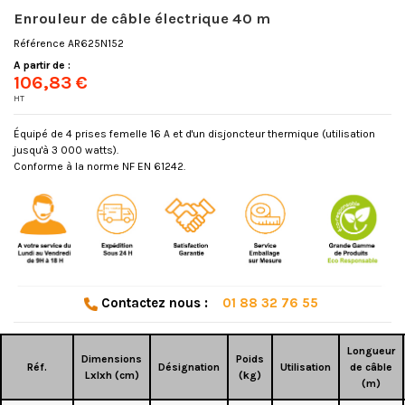
Enrouleur de câble électrique 40 m
Référence
AR625N152
A partir de :
106,83 €
HT
Équipé de 4 prises femelle 16 A et d'un disjoncteur thermique (utilisation
jusqu'à 3 000 watts).
Conforme à la norme NF EN 61242.
Contactez nous :
01 88 32 76 55
Longueur
Dimensions
Poids
Réf.
Désignation
Utilisation
de câble
Lxlxh (cm)
(kg)
(m)