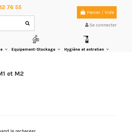
32 76 55
Panier
/
Vide
Se connecter
ie
Equipement-Stockage
Hygiène et entretien
M1 et M2
and le recharger.