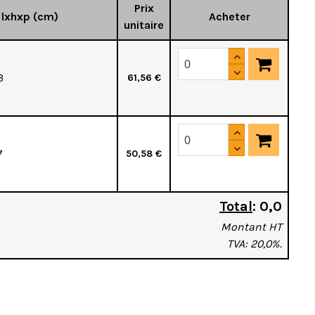
Prix
 lxhxp (cm)
Acheter
unitaire
3
61,56 €
7
50,58 €
Total
:
0,0
Montant HT
TVA: 20,0%.