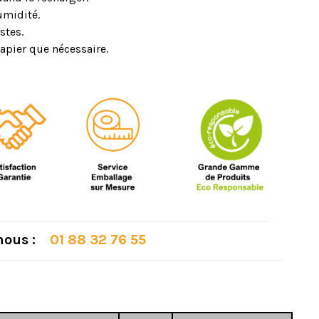
umidité.
stes.
papier que nécessaire.
 nous :
01 88 32 76 55