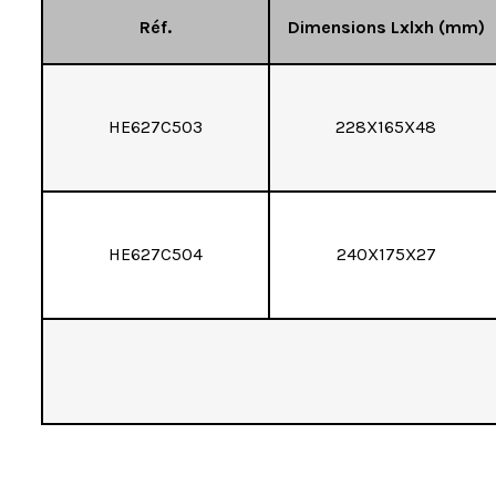
Réf.
Dimensions Lxlxh (mm)
HE627C503
228X165X48
HE627C504
240X175X27