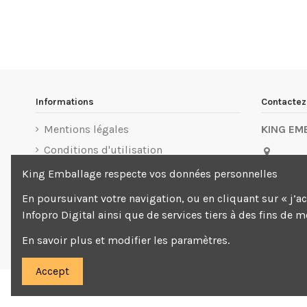
Informations
Contacte
Mentions légales
KING EM
Conditions d'utilisation
3 Allée d
Livraison
King Emballage respecte vos données personnelles
Beaubou
Paiement sécurisé
En poursuivant votre navigation, ou en cliquant sur « j’a
01 88
Infopro Digital ainsi que de services tiers à des fins de 
cont
En savoir plus et modifier les paramètres.
Accept