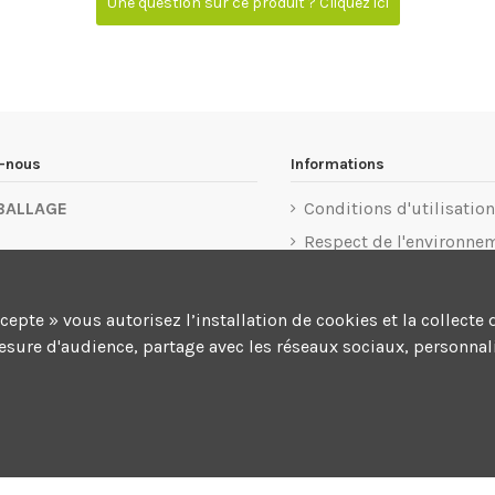
Une question sur ce produit ? Cliquez ici
z-nous
Informations
BALLAGE
Conditions d'utilisation
Respect de l'environne
u 1er Mai 77183 Croissy-
Mentions légales
rg
Politique de confidentia
ccepte » vous autorisez l’installation de cookies et la colle
 32 76 55
Conditions d'annulatio
mesure d'audience, partage avec les réseaux sociaux, personnali
Livraison et paiement
act@kingemballage.com