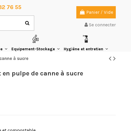
32 76 55
Panier
/
Vide
Se connecter
ie
Equipement-Stockage
Hygiène et entretien
 canne à sucre
t en pulpe de canne à sucre
e et compostable.