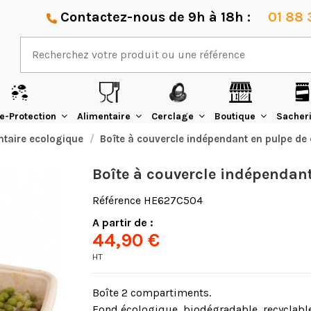
Contactez-nous de 9h à 18h :
01 88 
e-Protection
Alimentaire
Cerclage
Boutique
Sacher
taire ecologique
Boîte à couvercle indépendant en pulpe de
Boîte à couvercle indépendan
Référence
HE627C504
A partir de :
44,90 €
HT
Boîte 2 compartiments.
Fond écologique, biodégradable, recyclabl