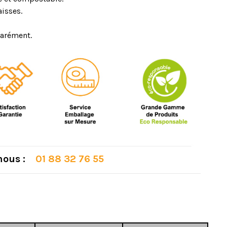
aisses.
parément.
 nous :
01 88 32 76 55