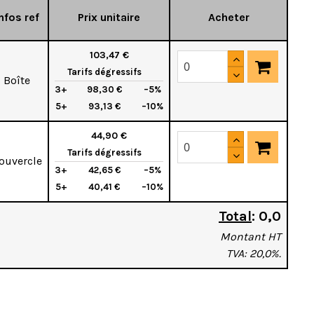
nfos ref
Prix unitaire
Acheter
103,47 €
Tarifs dégressifs
Boîte
3+
98,30 €
–5%
5+
93,13 €
–10%
44,90 €
Tarifs dégressifs
ouvercle
3+
42,65 €
–5%
5+
40,41 €
–10%
Total
:
0,0
Montant HT
TVA: 20,0%.