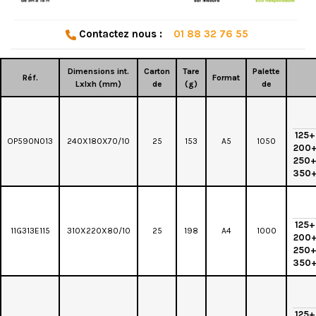
Contactez nous :
01 88 32 76 55
Dimensions int.
Carton
Tare
Palette
Réf.
Format
Lxlxh (mm)
de
(g)
de
125+
OP590N013
240X180X70/10
25
153
A5
1050
200
250
350
125+
11G313E115
310X220X80/10
25
198
A4
1000
200
250
350
125+