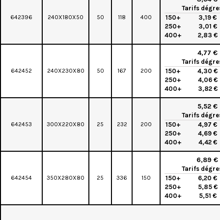
Tarifs dégre
642396
240X180X50
50
118
400
150+
3,19 €
250+
3,01 €
400+
2,83 €
4,77 €
Tarifs dégre
642452
240X230X80
50
167
200
150+
4,30 €
250+
4,06 €
400+
3,82 €
5,52 €
Tarifs dégre
642453
300X220X80
25
232
200
150+
4,97 €
250+
4,69 €
400+
4,42 €
6,89 €
Tarifs dégre
642454
350X280X80
25
336
150
150+
6,20 €
250+
5,85 €
400+
5,51 €