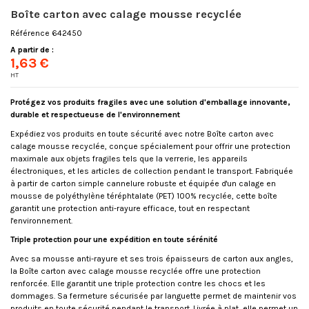
Boîte carton avec calage mousse recyclée
Référence
642450
A partir de :
1,63 €
HT
Protégez vos produits fragiles avec une solution d'emballage innovante,
durable et respectueuse de l'environnement
Expédiez vos produits en toute sécurité avec notre Boîte carton avec
calage mousse recyclée, conçue spécialement pour offrir une protection
maximale aux objets fragiles tels que la verrerie, les appareils
électroniques, et les articles de collection pendant le transport. Fabriquée
à partir de carton simple cannelure robuste et équipée d'un calage en
mousse de polyéthylène téréphtalate (PET) 100% recyclée, cette boîte
garantit une protection anti-rayure efficace, tout en respectant
l'environnement.
Triple protection pour une expédition en toute sérénité
Avec sa mousse anti-rayure et ses trois épaisseurs de carton aux angles,
la Boîte carton avec calage mousse recyclée offre une protection
renforcée. Elle garantit une triple protection contre les chocs et les
dommages. Sa fermeture sécurisée par languette permet de maintenir vos
produits en toute sécurité pendant le transport. Livrée à plat, elle permet un