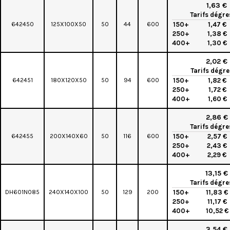
1,63 €
Tarifs dégre
642450
125X100X50
50
44
600
150+
1,47 €
250+
1,38 €
400+
1,30 €
2,02 €
Tarifs dégre
642451
180X120X50
50
94
600
150+
1,82 €
250+
1,72 €
400+
1,60 €
2,86 €
Tarifs dégre
642455
200X140X60
50
116
600
150+
2,57 €
250+
2,43 €
400+
2,29 €
13,15 €
Tarifs dégre
DH601N085
240X140X100
50
129
200
150+
11,83 €
250+
11,17 €
400+
10,52 €
3,54 €