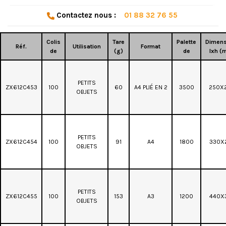
Contactez nous :
01 88 32 76 55
Colis
Tare
Palette
Dimens
Réf.
Utilisation
Format
de
(g)
de
lxh (
PETITS
ZX612C453
100
60
A4 PLIÉ EN 2
3500
250X
OBJETS
PETITS
ZX612C454
100
91
A4
1800
330X
OBJETS
PETITS
ZX612C455
100
153
A3
1200
440X
OBJETS