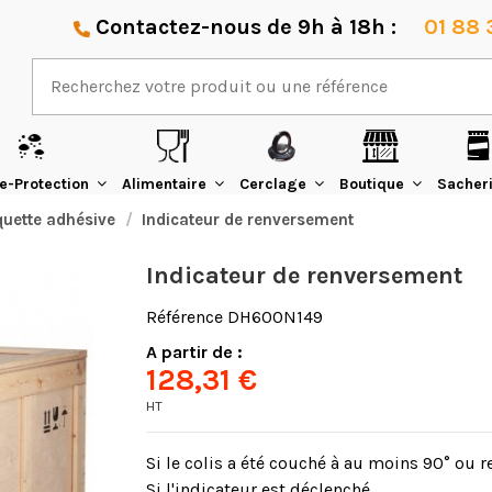
Contactez-nous de 9h à 18h :
01 88 
e-Protection
Alimentaire
Cerclage
Boutique
Sacher
quette adhésive
Indicateur de renversement
Indicateur de renversement
Référence
DH600N149
A partir de :
128,31 €
HT
Si le colis a été couché à au moins 90° ou r
Si l'indicateur est déclenché