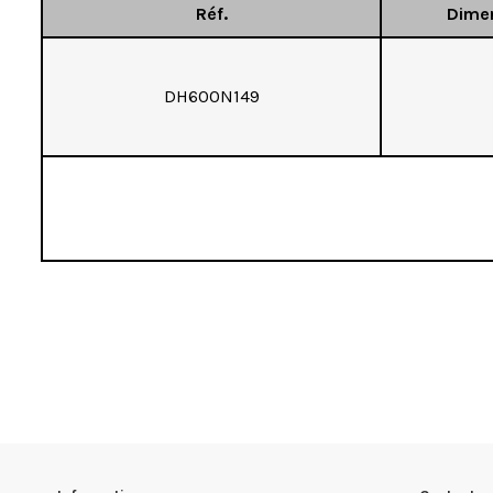
Réf.
Dime
DH600N149