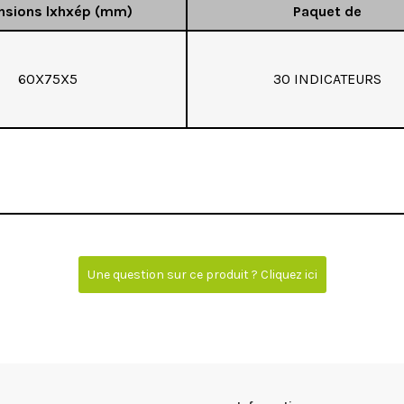
nsions lxhxép (mm)
Paquet de
60X75X5
30 INDICATEURS
Une question sur ce produit ? Cliquez ici