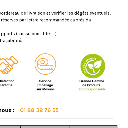
ordereau de livraison et vérifier les dégâts éventuels.
s réserves par lettre recommandée auprès du
ports (caisse bois, film,...).
raçabilité.
 nous :
01 88 32 76 55