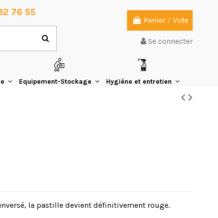
32 76 55
Panier
/
Vide
Se connecter
ie
Equipement-Stockage
Hygiène et entretien
enversé, la pastille devient définitivement rouge.