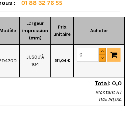
 nous :
01 88 32 76 55
Largeur
Prix
Modèle
impression
Acheter
unitaire
(mm)
JUSQU'À
ZD420D
511,04 €
104
Total
:
0,0
Montant HT
TVA: 20,0%.