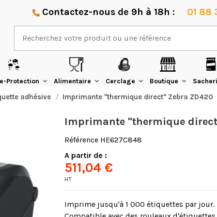
Contactez-nous de 9h à 18h :
01 88 
e-Protection
Alimentaire
Cerclage
Boutique
Sacher
quette adhésive
Imprimante "thermique direct" Zebra ZD420
Imprimante "thermique direc
Référence
HE627C848
A partir de :
511,04 €
HT
Imprime jusqu'à 1 000 étiquettes par jour.
Compatible avec des rouleaux d'étiquettes