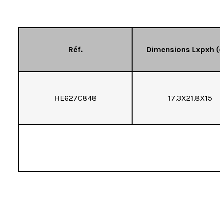
Réf.
Dimensions Lxpxh 
HE627C848
17.3X21.8X15