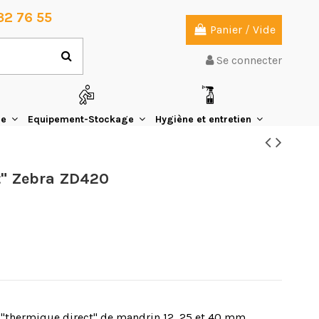
32 76 55
Panier
/
Vide
Se connecter
ie
Equipement-Stockage
Hygiène et entretien
t" Zebra ZD420
 "thermique direct" de mandrin 12, 25 et 40 mm