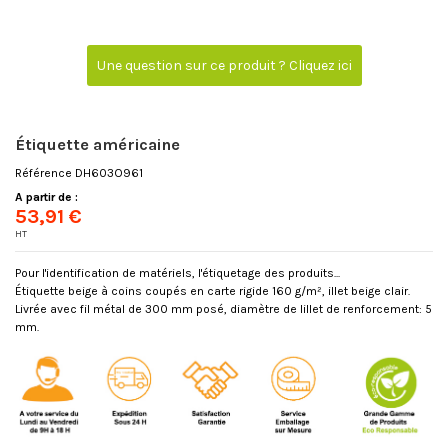
Une question sur ce produit ? Cliquez ici
Étiquette américaine
Référence
DH603O961
A partir de :
53,91 €
HT
Pour l'identification de matériels, l'étiquetage des produits...
Étiquette beige à coins coupés en carte rigide 160 g/m², illet beige clair.
Livrée avec fil métal de 300 mm posé, diamètre de lillet de renforcement: 5
mm.