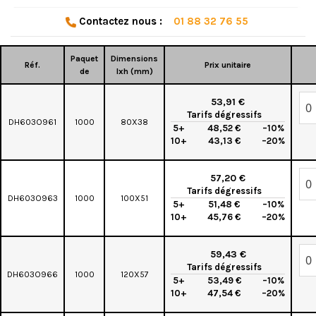
Contactez nous :
01 88 32 76 55
Paquet
Dimensions
Réf.
Prix unitaire
de
lxh (mm)
53,91 €
Tarifs dégressifs
DH603O961
1000
80X38
5+
48,52 €
–10%
10+
43,13 €
–20%
57,20 €
Tarifs dégressifs
DH603O963
1000
100X51
5+
51,48 €
–10%
10+
45,76 €
–20%
59,43 €
Tarifs dégressifs
DH603O966
1000
120X57
5+
53,49 €
–10%
10+
47,54 €
–20%