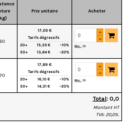
stance
pture
Prix unitaire
Acheter
kg)
17,05 €
Tarifs dégressifs
60
20+
15,35 €
–10%
Min.:
10
30+
13,64 €
–20%
17,89 €
Tarifs dégressifs
70
20+
16,10 €
–10%
Min.:
10
30+
14,31 €
–20%
Total
:
0,0
Montant HT
TVA: 20,0%.