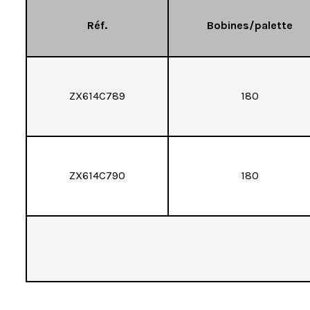
Réf.
Bobines/palette
ZX614C789
180
ZX614C790
180