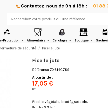
Contactez-nous de 9h à 18h :
01 88 
e-Protection
Alimentaire
Cerclage
Boutique
Sacher
Fermeture de sécurité
Ficelle jute
Ficelle jute
Référence
ZX614C789
A partir de :
17,05 €
HT
Ficelle végétale, biodégradable.
Poids: 2,5 kg.