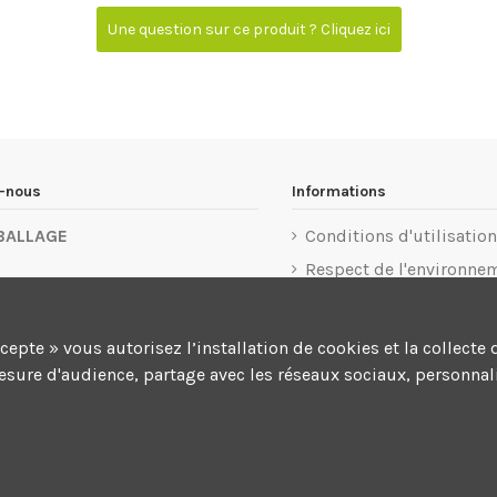
Une question sur ce produit ? Cliquez ici
z-nous
Informations
BALLAGE
Conditions d'utilisation
Respect de l'environne
u 1er Mai 77183 Croissy-
Mentions légales
rg
Politique de confidentia
ccepte » vous autorisez l’installation de cookies et la colle
 32 76 55
Conditions d'annulatio
mesure d'audience, partage avec les réseaux sociaux, personnali
Livraison et paiement
act@kingemballage.com