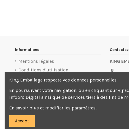
Informations
Contacte
Mentions légales
KING EM
Conditions d'utilisation
3 Allée d
Livraison
King Emballage respecte vos données personnelles
Beaubou
Paiement sécurisé
En poursuivant votre navigation, ou en cliquant sur « j’a
01 88
Infopro Digital ainsi que de services tiers à des fins de 
cont
En savoir plus et modifier les paramètres.
Accept