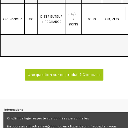
3.5/2 -
DISTRIBUTEUR
33,21 €
OP595N957
20
2
1600
+ RECHARGE
BRINS
Une question sur ce produit ? Cliquez ici
Informations
King Emballage respecte vos données personnelles
Contactez-nous
En poursuivant votre navigation, ou en cliquant sur « j’accepte » vous