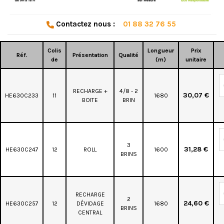
Contactez nous :
01 88 32 76 55
Colis
Longueur
Prix
Réf.
Présentation
Qualité
de
(m)
unitaire
RECHARGE +
4/8 - 2
30,07 €
HE630C233
11
1680
BOITE
BRIN
3
31,28 €
HE630C247
12
ROLL
1600
BRINS
RECHARGE
2
24,60 €
HE630C257
12
DÉVIDAGE
1680
BRINS
CENTRAL