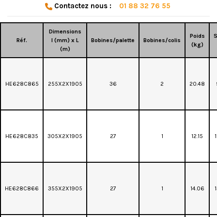
Contactez nous :
01 88 32 76 55
Dimensions
Poids
S
Réf.
l (mm) x L
Bobines/palette
Bobines/colis
(kg)
(m)
HE628C865
255X2X1905
36
2
20.48
HE628C835
305X2X1905
27
1
12.15
HE628C866
355X2X1905
27
1
14.06