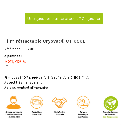
Une question sur ce produit ? Cliquez ici
Film rétractable Cryovac® CT-303E
Référence
HE628C835
A partir de :
221,42 €
HT
Film dossé 10,7 µ pré-perforé (sauf article 611109: 11 µ).
Aspect très transparent.
Apte au contact alimentaire.