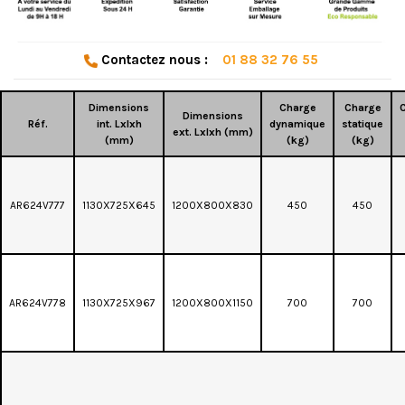
Contactez nous :
01 88 32 76 55
Dimensions
Charge
Charge
Dimensions
Réf.
int. Lxlxh
dynamique
statique
ext. Lxlxh (mm)
(mm)
(kg)
(kg)
AR624V777
1130X725X645
1200X800X830
450
450
AR624V778
1130X725X967
1200X800X1150
700
700