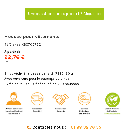
Une question sur ce produit ? Cliquez ici
Housse pour vêtements
Référence
K8070079G
A partir de :
92,76 €
HT
En polyéthylène basse densité (PEBD) 20 µ.
Avec ouverture pour le passage du cintre.
Livrée en rouleau prédécoupé de 500 housses.
Contactez nous :
01 88 32 76 55