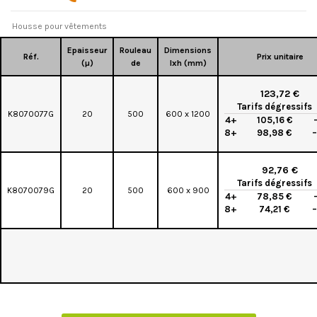
Housse pour vêtements
Epaisseur
Rouleau
Dimensions
Réf.
Prix unitaire
(µ)
de
lxh (mm)
123,72 €
Tarifs dégressifs
K8070077G
20
500
600 x 1200
4+
105,16 €
8+
98,98 €
92,76 €
Tarifs dégressifs
K8070079G
20
500
600 x 900
4+
78,85 €
8+
74,21 €