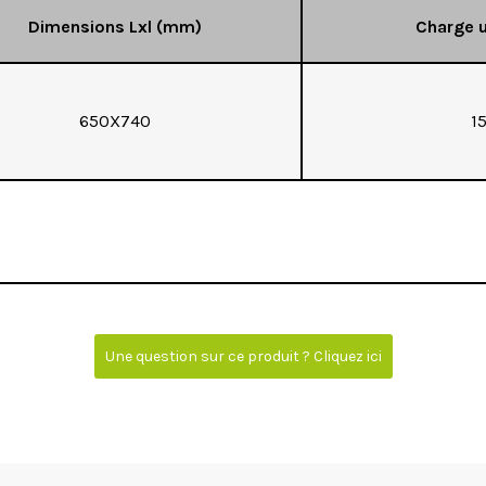
Dimensions Lxl (mm)
Charge u
650X740
1
Une question sur ce produit ? Cliquez ici