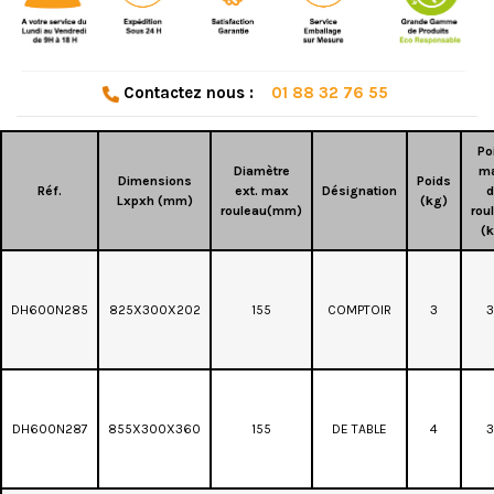
Contactez nous :
01 88 32 76 55
Po
Diamètre
ma
Dimensions
Poids
Réf.
ext. max
Désignation
d
Lxpxh (mm)
(kg)
rouleau(mm)
rou
(k
DH600N285
825X300X202
155
COMPTOIR
3
3
DH600N287
855X300X360
155
DE TABLE
4
3