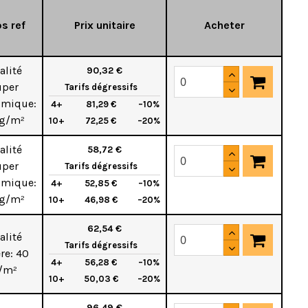
os ref
Prix unitaire
Acheter
alité
90,32 €
uper
Tarifs dégressifs
omique:
4+
81,29 €
–10%
 g/m²
10+
72,25 €
–20%
alité
58,72 €
uper
Tarifs dégressifs
omique:
4+
52,85 €
–10%
 g/m²
10+
46,98 €
–20%
62,54 €
alité
Tarifs dégressifs
re: 40
4+
56,28 €
–10%
/m²
10+
50,03 €
–20%
96,49 €