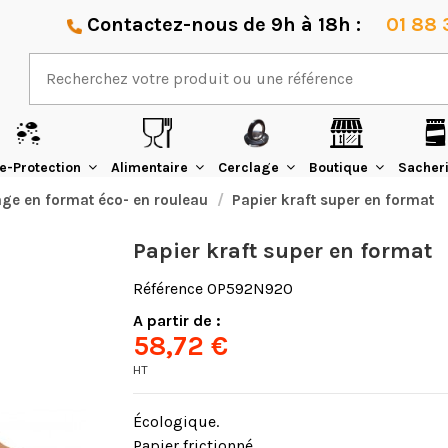
Contactez-nous de 9h à 18h :
01 88 
e-Protection
Alimentaire
Cerclage
Boutique
Sacher
age en format éco- en rouleau
Papier kraft super en format
Papier kraft super en format
Référence
OP592N920
A partir de :
58,72 €
HT
Écologique.
Papier frictionné.