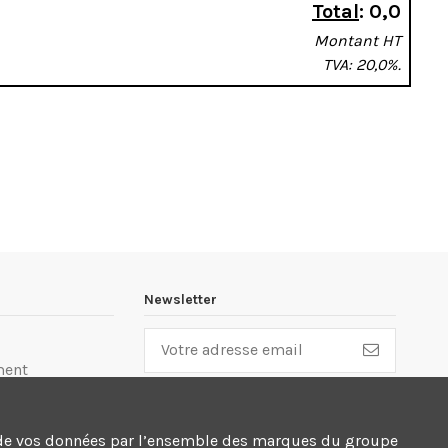
Total
:
0,0
Montant HT
TVA: 20,0%.
Newsletter
ment
lité
cte de vos données par l’ensemble des marques du groupe