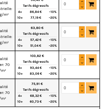
alité
Tarifs dégressifs
trielle:
4+
86,84 €
–10%
 g/m²
10+
77,19 €
–20%
63,80 €
alité
Tarifs dégressifs
trielle:
4+
57,42 €
–10%
 g/m²
10+
51,04 €
–20%
103,82 €
alité
Tarifs dégressifs
er: 70
4+
93,44 €
–10%
/m²
10+
83,06 €
–20%
75,91 €
alité
Tarifs dégressifs
er: 70
4+
68,32 €
–10%
/m²
10+
60,73 €
–20%