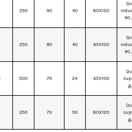
Qu
250
90
40
80X120
indus
90
Qu
250
90
40
65X100
indus
90
Qu
5
500
70
24
65X100
sup
g
Qu
250
70
50
80X120
sup
g