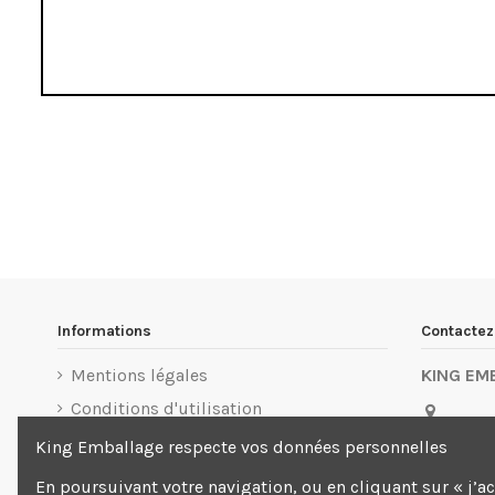
Informations
Contacte
Mentions légales
KING EM
Conditions d'utilisation
3 Allée d
Livraison
King Emballage respecte vos données personnelles
Beaubou
Paiement sécurisé
En poursuivant votre navigation, ou en cliquant sur « j’a