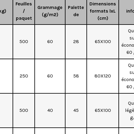
Feuilles
Dimensions
Grammage
Palette
kg)
/
formats lxL
inf
(g/m2)
de
paquet
(cm)
Qu
s
500
60
28
65X100
écon
60
Qu
s
250
60
58
80X120
écon
60
Qu
500
40
45
65X100
légè
g