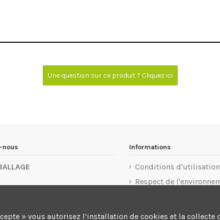
Une question sur ce produit ? Cliquez ici
z-nous
Informations
BALLAGE
Conditions d'utilisation
Respect de l'environne
u 1er Mai 77183 Croissy-
Mentions légales
rg
Politique de confidentia
ccepte » vous autorisez l’installation de cookies et la colle