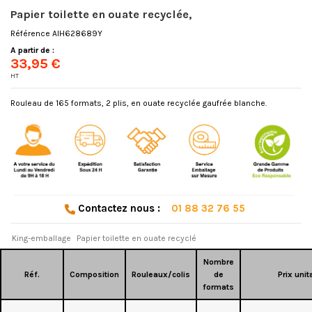
Papier toilette en ouate recyclée,
Référence
AIH628689Y
A partir de :
33,95 €
HT
Rouleau de 165 formats, 2 plis, en ouate recyclée gaufrée blanche.
Contactez nous :
01 88 32 76 55
King-emballage
Papier toilette en ouate recyclé
Nombre
Réf.
Composition
Rouleaux/colis
de
Prix unit
formats