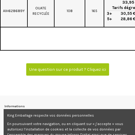
33,95
Tarifs dégre
OUATE
AIH628689Y
108
165
3+
30,55 
RECYCLÉE
5+
28,86 
Une question sur ce produit ? Cliquez ici
Informations
King Emballage respecte vos données personnelles
Contactez-nous
En poursuivant votre navigation, ou en cliquant sur « j’accepte » vous
autorisez l’installation de cookies et la collecte de vos données par
Informations
l’ensemble des marques du groupe Infopro Digital ainsi que de services