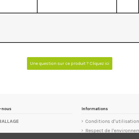
Une question sur ce produit ? Cliquez ici
z-nous
Informations
BALLAGE
Conditions d'utilisation
Respect de l'environne
u 1er Mai 77183 Croissy-