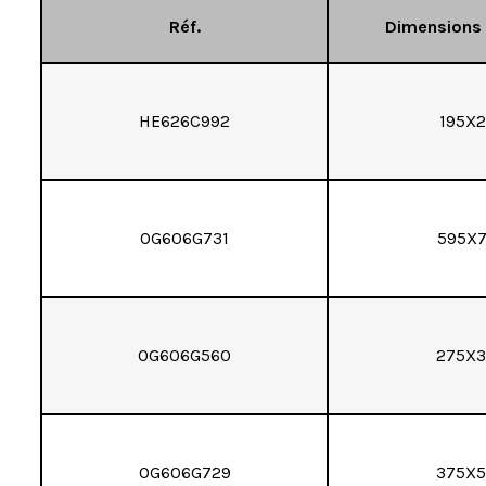
Réf.
Dimensions 
HE626C992
195X
OG606G731
595X
OG606G560
275X
OG606G729
375X