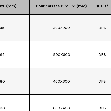
lxL (mm)
Pour caisses Dim. Lxl (mm)
Qualité
295
300X200
DF8
795
800X600
DF8
380
400X300
DF8
580
600X400
DF8