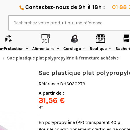
Contactez-nous de 9h à 18h :
01 88 
e-Protection
Alimentaire
Cerclage
Boutique
Sacher
Sac plastique plat polypropylène à fermeture adhésive
Sac plastique plat polypropyl
Référence
DH603O279
A partir de :
31,56 €
HT
En polypropylène (PP) transparent 40 µ.
Pour le conditionnement d'articles de confec