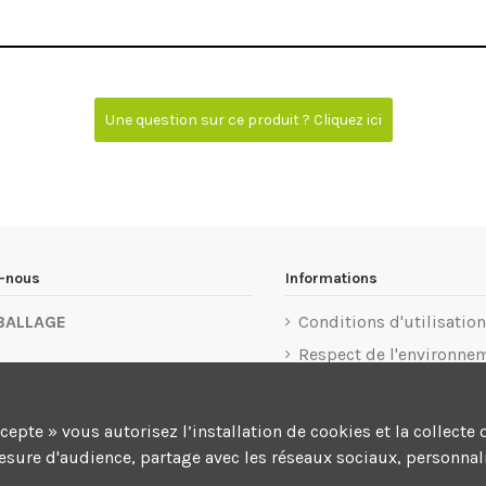
Une question sur ce produit ? Cliquez ici
z-nous
Informations
BALLAGE
Conditions d'utilisation
Respect de l'environne
u 1er Mai 77183 Croissy-
Mentions légales
rg
Politique de confidentia
ccepte » vous autorisez l’installation de cookies et la colle
 32 76 55
Conditions d'annulatio
mesure d'audience, partage avec les réseaux sociaux, personnali