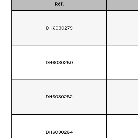
Réf.
DH603O279
DH603O280
DH603O282
DH603O284