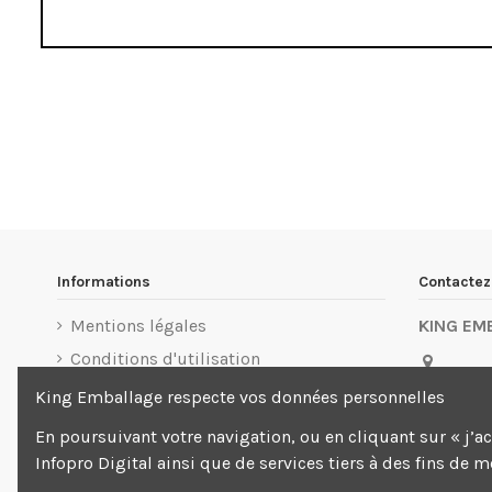
Informations
Contacte
Mentions légales
KING EM
Conditions d'utilisation
3 Allée d
Livraison
King Emballage respecte vos données personnelles
Beaubou
Paiement sécurisé
En poursuivant votre navigation, ou en cliquant sur « j’a
01 88
Infopro Digital ainsi que de services tiers à des fins de 