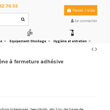
32 76 55
Panier
/
Vide
Se connecter
ie
Equipement-Stockage
Hygiène et entretien
ène à fermeture adhésive
tion (chemises, tee-shirts, etc.) ou de linge de