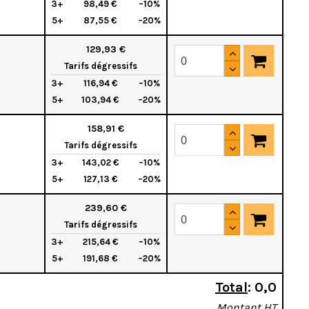
3+
98,49 €
–10%
5+
87,55 €
–20%
129,93 €
Tarifs dégressifs
3+
116,94 €
–10%
5+
103,94 €
–20%
158,91 €
Tarifs dégressifs
3+
143,02 €
–10%
5+
127,13 €
–20%
239,60 €
Tarifs dégressifs
3+
215,64 €
–10%
5+
191,68 €
–20%
Total
:
0,0
Montant HT