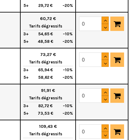
5+
29,72 €
–20%
60,72 €
Tarifs dégressifs
3+
54,65 €
–10%
5+
48,58 €
–20%
73,27 €
Tarifs dégressifs
3+
65,94 €
–10%
5+
58,62 €
–20%
91,91 €
Tarifs dégressifs
3+
82,72 €
–10%
5+
73,53 €
–20%
109,43 €
Tarifs dégressifs