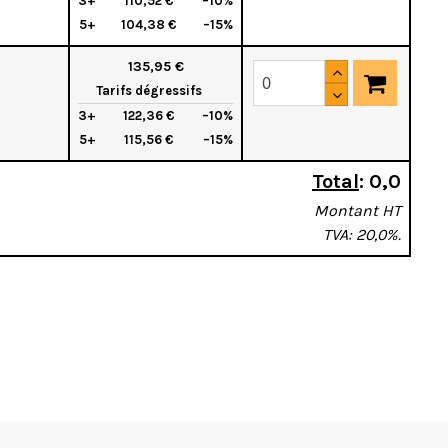
3+
110,52 €
–10%
5+
104,38 €
–15%
135,95 €
Tarifs dégressifs
3+
122,36 €
–10%
5+
115,56 €
–15%
Total
:
0,0
Montant HT
TVA: 20,0%.