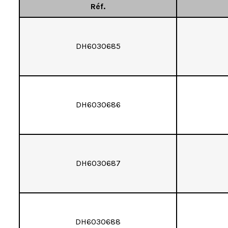
Réf.
DH603O685
DH603O686
DH603O687
DH603O688