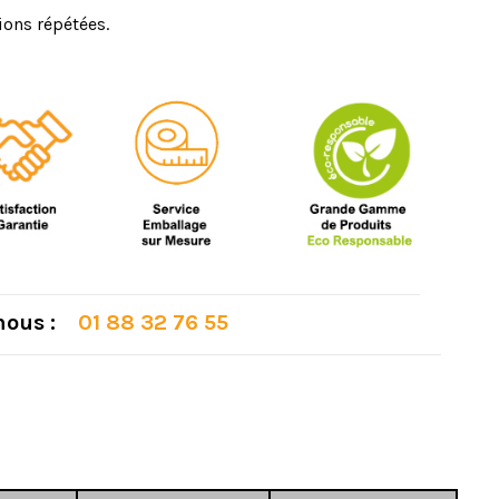
ions répétées.
 nous :
01 88 32 76 55