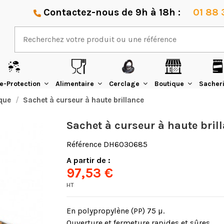
Contactez-nous de 9h à 18h :
01 88 
e-Protection
Alimentaire
Cerclage
Boutique
Sacher
que
Sachet à curseur à haute brillance
Sachet à curseur à haute bril
Référence
DH603O685
A partir de :
97,53 €
HT
En polypropylène (PP) 75 µ.
Ouverture et fermeture rapides et sûres.