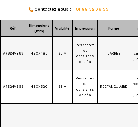
Contactez nous :
01 88 32 76 55
Dimensions
Réf.
Visibilité
Impression
Forme
(mm)
Respectez
les
AR624V863
480X480
25 M
CARRÉE
ca
consignes
ju
de séc
Respectez
les
rec
AR624V862
460X320
25 M
RECTANGULAIRE
consignes
de séc
ju