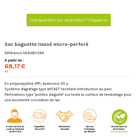
Une question sur ce produit ? Cliquez ici
Sac baguette liassé micro-perforé
Référence
HE628C064
A partir de :
68,17 €
HT
En polypropylène (PP), épaisseur 50 µ.
Système d'agrafage type WICKET facilitant lintroduction du pain.
Perforations type "pointes daiguille" sur toute la surface de lemballage pour
une excellente circulation de lair.