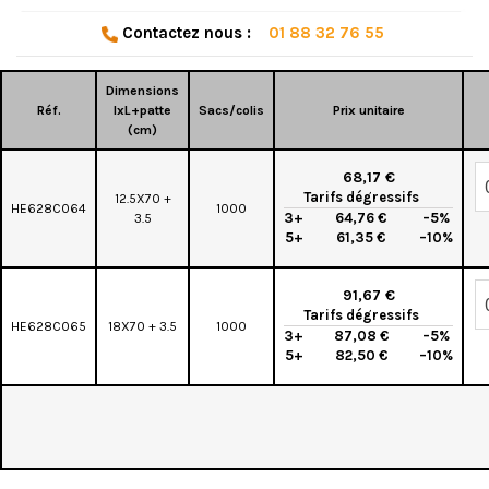
Contactez nous :
01 88 32 76 55
Dimensions
Réf.
lxL+patte
Sacs/colis
Prix unitaire
(cm)
68,17 €
Tarifs dégressifs
12.5X70 +
HE628C064
1000
3+
64,76 €
–5%
3.5
5+
61,35 €
–10%
91,67 €
Tarifs dégressifs
HE628C065
18X70 + 3.5
1000
3+
87,08 €
–5%
5+
82,50 €
–10%